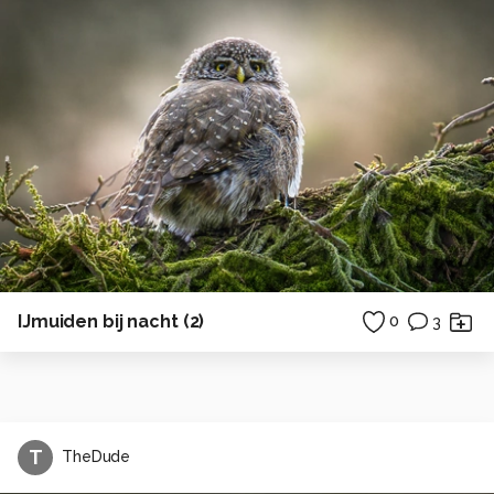
IJmuiden bij nacht (2)
0
3
T
TheDude