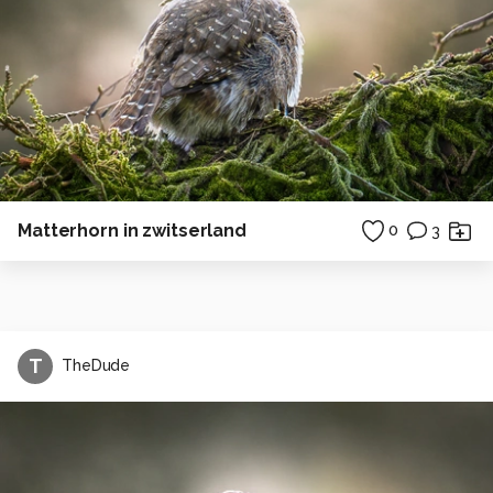
Matterhorn in zwitserland
0
3
T
TheDude