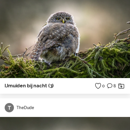
IJmuiden bij nacht (3)
0
8
T
TheDude