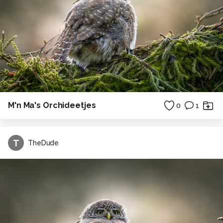
M'n Ma's Orchideetjes
0
1
T
TheDude