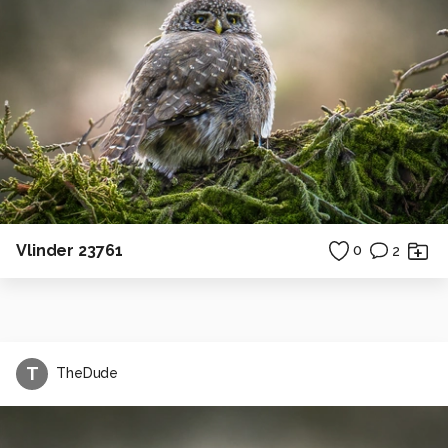
Vlinder 23761
0
2
T
TheDude