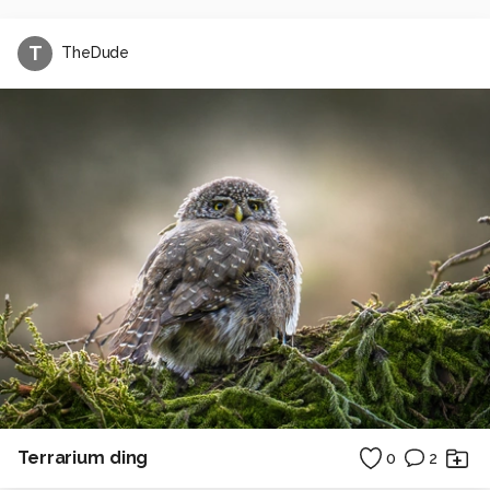
T
TheDude
Terrarium ding
0
2