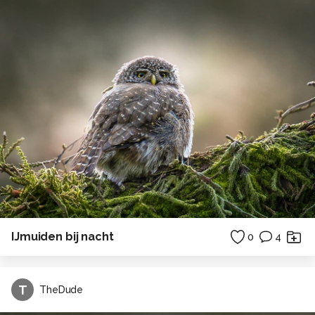
IJmuiden bij nacht
0
4
T
TheDude