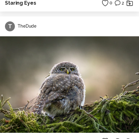
Staring Eyes
0
2
T
TheDude