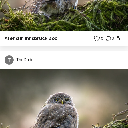
Arend in Innsbruck Zoo
0
2
T
TheDude