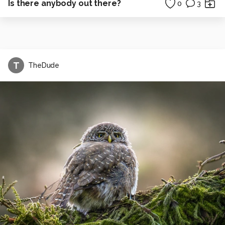
Is there anybody out there?
0
3
T
TheDude