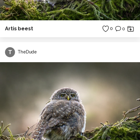
Artis beest
0
0
T
TheDude