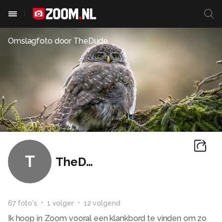
Omslagfoto door
TheDude
T
TheDude
67
foto
's
1
volger
12
volgend
Ik hoop in Zoom vooral een klankbord te vinden om zo