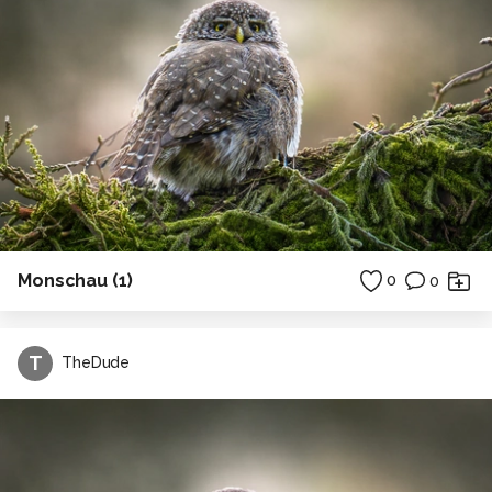
Monschau (1)
0
0
T
TheDude