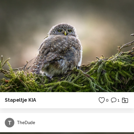
Stapeltje KIA
0
1
T
TheDude