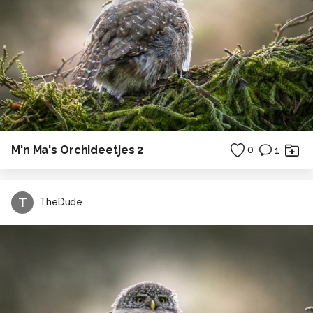
M'n Ma's Orchideetjes 2
0
1
T
TheDude