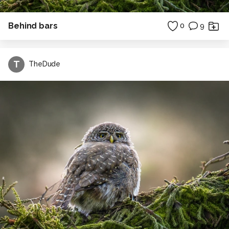
Behind bars
0
9
T
TheDude