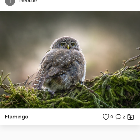
T
TheDude
Flamingo
0
2