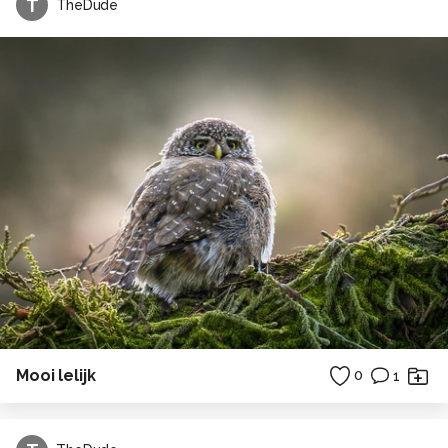
T
TheDude
Mooi lelijk
0
1