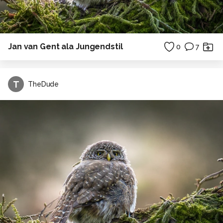
Jan van Gent ala Jungendstil
0
7
T
TheDude