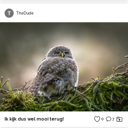
T
TheDude
Ik kijk dus wel mooi terug!
0
7