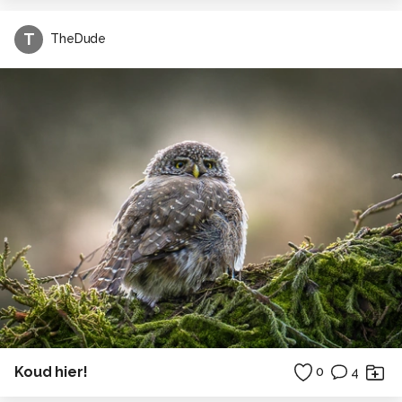
T
TheDude
Koud hier!
0
4