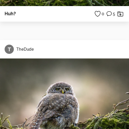
Huh?
0
5
T
TheDude