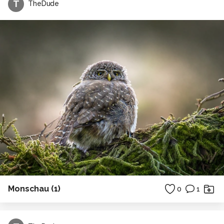
T
TheDude
Monschau (1)
0
1