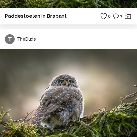
Paddestoelen in Brabant
0
3
T
TheDude