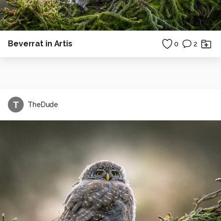
Beverrat in Artis
0
2
T
TheDude