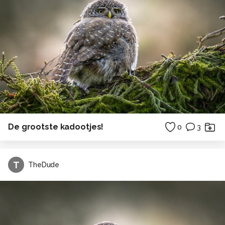
De grootste kadootjes!
0
3
T
TheDude