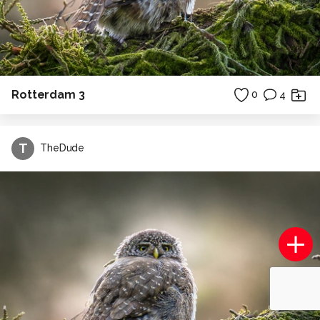
Rotterdam 3
0
4
T
TheDude