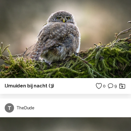
IJmuiden bij nacht (3)
0
9
T
TheDude