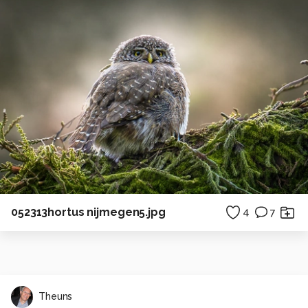
052313hortus nijmegen5.jpg
4
7
Theuns