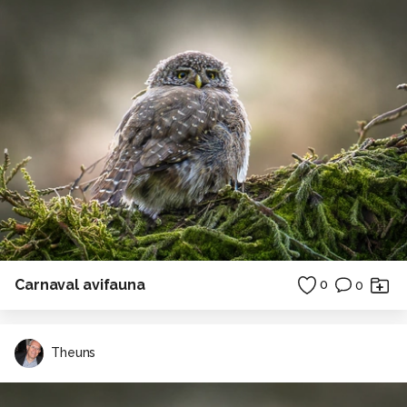
Carnaval avifauna
0
0
Theuns