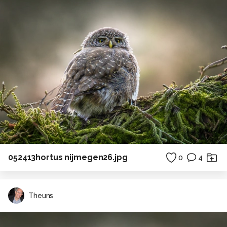
052413hortus nijmegen26.jpg
0
4
Theuns