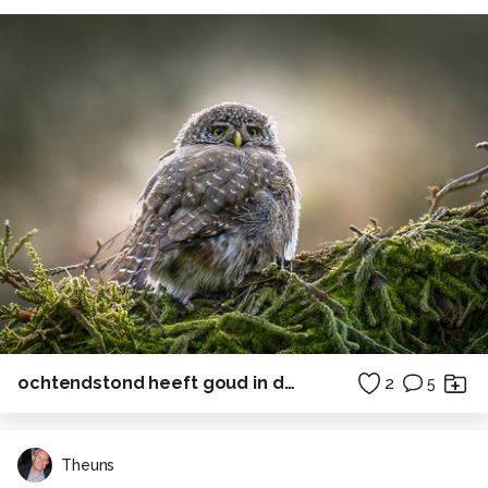
ochtendstond heeft goud in de mond
2
5
Theuns