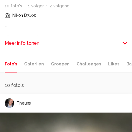
10
foto
's
1
volger
2
volgend
Nikon D7100
-
Alle rechten voorbehouden
Meer info tonen
Foto's
Galerijen
Groepen
Challenges
Likes
Ba
10
foto's
Theuns