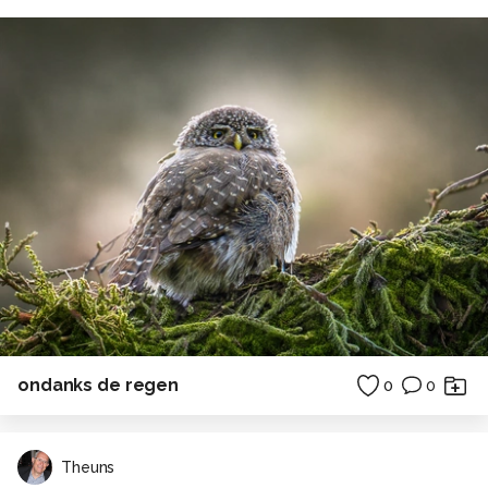
ondanks de regen
0
0
Theuns