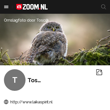
Omslagfoto door
Tosc@
T
Tosc@
http://www.laikaspirit.nl