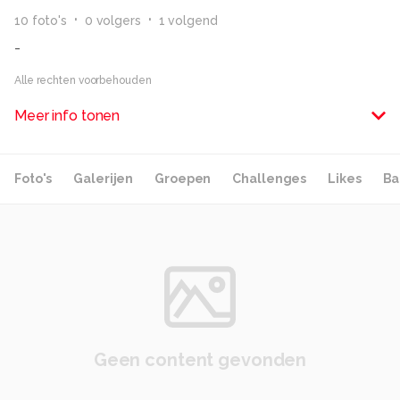
10
foto
's
0
volger
s
1
volgend
-
Alle rechten voorbehouden
Meer info tonen
Foto's
Galerijen
Groepen
Challenges
Likes
Ba
Geen content gevonden