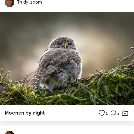
Trudy_zoom
Moenen by night
1
2