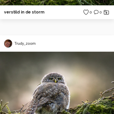
verstild in de storm
0
0
Trudy_zoom