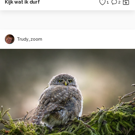
Kijk wat ik durf
1
2
Trudy_zoom