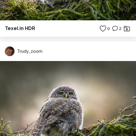
Texel in HDR
0
2
Trudy_zoom