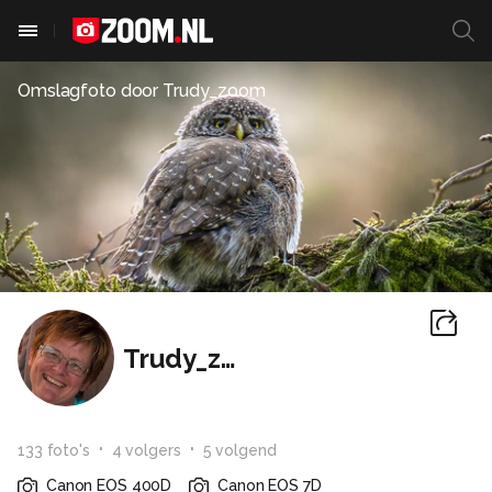
Omslagfoto door
Trudy_zoom
Trudy_zoom
133
foto
's
4
volger
s
5
volgend
Canon EOS 400D
Canon EOS 7D