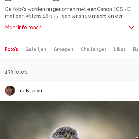
De foto's worden nu genomen met een Canon EOS 7D
met een kit lens 18-135 , een lens 100 macro en een
groothoek 10-22
Meer info tonen
Ik ben een gebruiker van een SLR-cammera en het
deelnemen op een gallery en forum
groetjes Trudy
Foto's
Galerijen
Groepen
Challenges
Likes
Ba
Alle rechten voorbehouden
133
foto's
Trudy_zoom