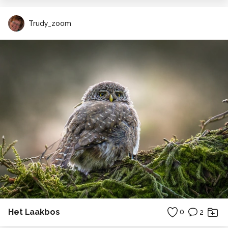
Trudy_zoom
Het Laakbos
0
2