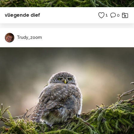
vliegende dief
1
0
Trudy_zoom