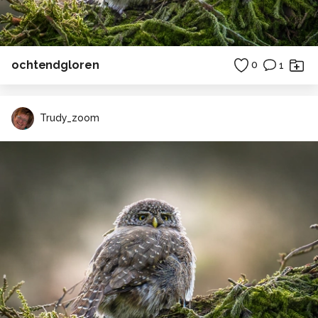
ochtendgloren
0
1
Trudy_zoom