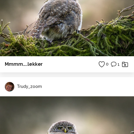
Mmmm....lekker
0
1
Trudy_zoom