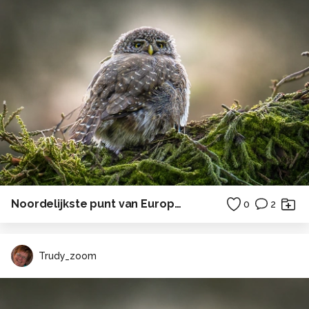
Noordelijkste punt van Europa(op 1 na)
0
2
Trudy_zoom