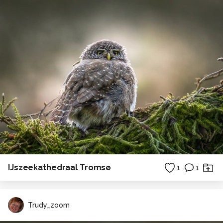
IJszeekathedraal Tromsø
1
1
Trudy_zoom