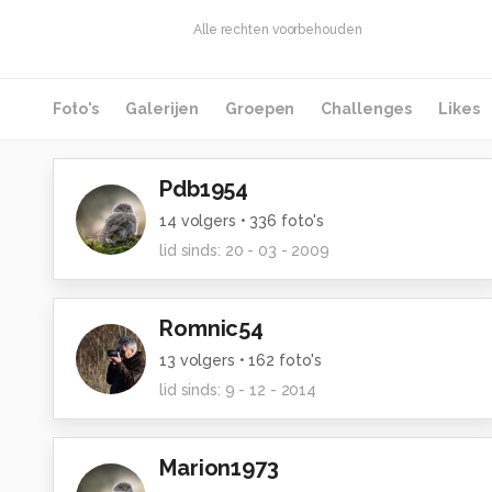
Alle rechten voorbehouden
Foto's
Galerijen
Groepen
Challenges
Likes
Pdb1954
14
volgers •
336
foto's
lid sinds:
20 - 03 - 2009
Romnic54
13
volgers •
162
foto's
lid sinds:
9 - 12 - 2014
Marion1973