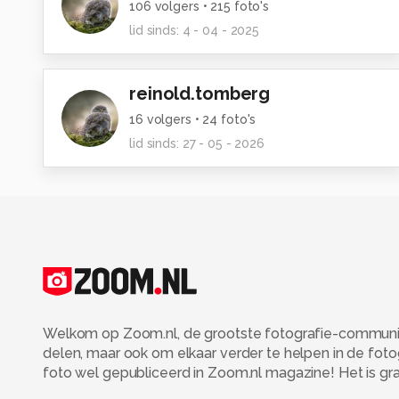
106
volgers •
215
foto's
lid sinds:
4 - 04 - 2025
reinold.tomberg
16
volgers •
24
foto's
lid sinds:
27 - 05 - 2026
Welkom op Zoom.nl, de grootste fotografie-community
delen, maar ook om elkaar verder te helpen in de fot
foto wel gepubliceerd in Zoom.nl magazine! Het is grati