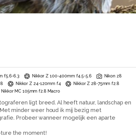
 f5.6-6.3
Nikkor Z 100-400mm f4.5-5.6
Nikon z8
.8
Nikkor Z 24-120mm f4
Nikkor Z 28-75mm f2.8
Nikkor MC 105mm f2.8 Macro
ograferen ligt breed. Al heeft natuur, landschap en
. Met minder weer houd ik mij bezig met
afie. Probeer wanneer mogelijk een aparte