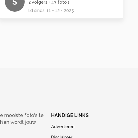
S
2
volgers •
43
foto's
lid sinds:
11 - 12 - 2025
e mooiste foto's te
HANDIGE LINKS
chien wordt jouw
Adverteren
Disclaimer