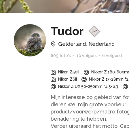
Tudor
Gelderland, Nederland
609
foto
's
10
volger
s
6
volgend
Nikon Z50ii
Nikkor Z 180-600mm
Nikon Z6ii
Nikkor Z 17-28mm f2
Nikkor Z DX 50-250mm f4.5-6.3
Mijn interesse op gebied van fot
dieren wel mijn grote voorkeur
product/voorwerp/macro fotogr
benadering te hebben.