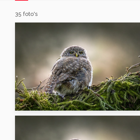
35
foto's
1