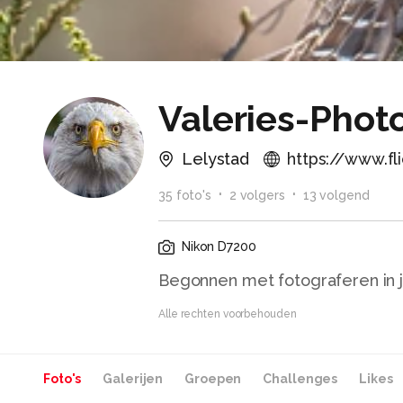
Valeries-Phot
Lelystad
https://www.f
35
foto
's
2
volger
s
13
volgend
Nikon D7200
Begonnen met fotograferen in ju
Alle rechten voorbehouden
Foto's
Galerijen
Groepen
Challenges
Likes