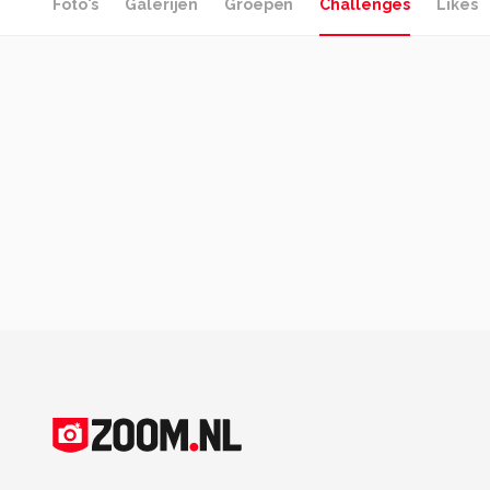
Foto's
Galerijen
Groepen
Challenges
Likes