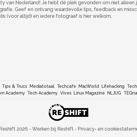
 van Nederland! Je hebt dé plek gevonden om niet alleen j
ografie. Geef en ontvang waardevolle tips, feedback en miss
s (voor altijd) en iedere fotograaf is hier welkom.
Tips & Trucs
Mediatotaal
Techcafe
MacWorld
Lifehacking
Tech
om Academy
Tech Academy
Vives
Linux Magazine
NLJUG
TEQna
Reshift
2026
-
Werken bij Reshift
-
Privacy- en cookiestatem