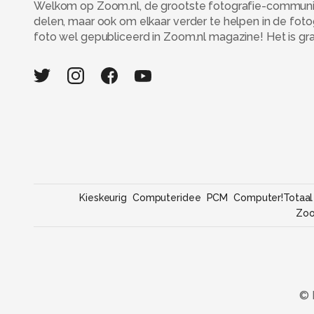
Welkom op Zoom.nl, de grootste fotografie-community
delen, maar ook om elkaar verder te helpen in de fot
foto wel gepubliceerd in Zoom.nl magazine! Het is grati
Kieskeurig
Computeridee
PCM
Computer!Totaal
Zo
© 