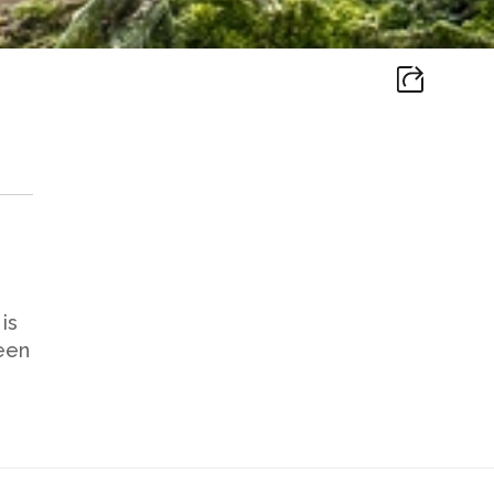
is
geen