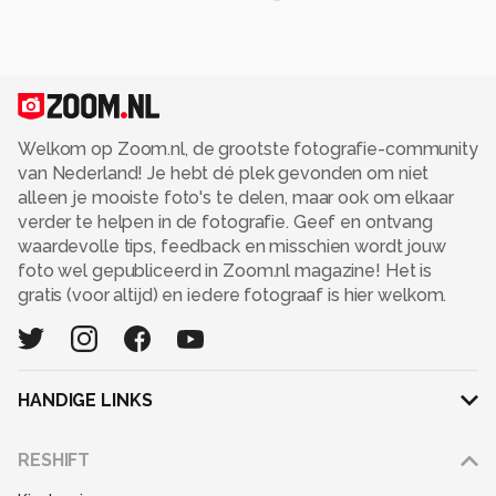
de regenachtige dagen.
25 jaar lid van de Werkgroep Boommarter Nederland
(WBN) onderdeel van de Zoogdiervereniging.
Ik zie boommarters met enige regelmaat, maar nog niet
op de foto :-)
Inmiddels gepensioneerd en geniet van het leven
Welkom op Zoom.nl, de grootste fotografie-community
waarbij fotografie een van de uitdagingen is.
van Nederland! Je hebt dé plek gevonden om niet
alleen je mooiste foto's te delen, maar ook om elkaar
Alle rechten voorbehouden
verder te helpen in de fotografie. Geef en ontvang
waardevolle tips, feedback en misschien wordt jouw
foto wel gepubliceerd in Zoom.nl magazine! Het is
gratis (voor altijd) en iedere fotograaf is hier welkom.
HANDIGE LINKS
Adverteren
RESHIFT
Disclaimer