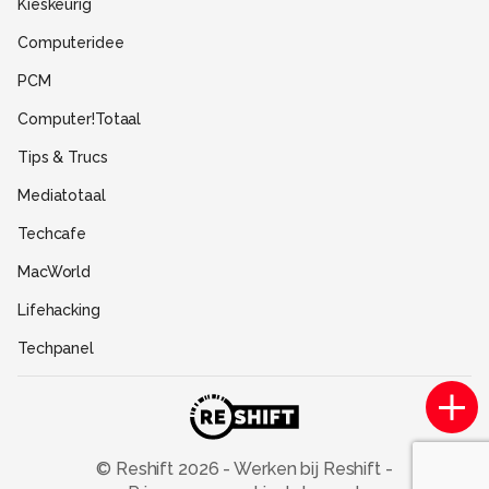
Kieskeurig
Gebruiksvoorwaarden
Computeridee
Partners
PCM
Help
Computer!Totaal
Contact
Tips & Trucs
Mediatotaal
Techcafe
MacWorld
Lifehacking
Techpanel
Gamer.nl
Insidegamer.nl
Power Unlimited
© Reshift
2026
-
Werken bij Reshift
-