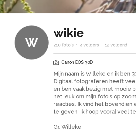
wikie
W
210
foto
's
4
volger
s
12
volgend
Canon EOS 30D
Mijn naam is Willeke en ik ben 33
Digitaal fotograferen heeft vee
en ben vaak bezig met mooie pl
het leuk om mijn foto's op zoom
reacties. Ik vind het bovendien
te geven. Ik hoop vooral veel te
Gr. Willeke