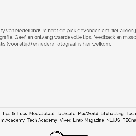
 van Nederland! Je hebt dé plek gevonden om niet alleen j
ografie. Geef en ontvang waardevolle tips, feedback en miss
s (voor altijd) en iedere fotograaf is hier welkom.
Tips & Trucs
Mediatotaal
Techcafe
MacWorld
Lifehacking
Tech
om Academy
Tech Academy
Vives
Linux Magazine
NLJUG
TEQna