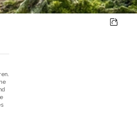
ren.
 me
nd
ke
es