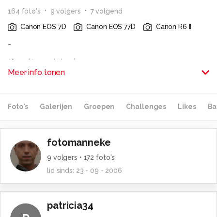
164
foto
's
9
volger
s
7
volgend
Canon EOS 7D
Canon EOS 77D
Canon R6 II
-
Alle rechten voorbehouden
Meer info tonen
Foto's
Galerijen
Groepen
Challenges
Likes
Ba
fotomanneke
9
volgers •
172
foto's
lid sinds:
23 - 09 - 2006
patricia34