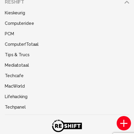
RESHIFT
Disclaimer
Kieskeurig
Gebruiksvoorwaarden
Computeridee
Partners
PCM
Help
Computer!Totaal
Contact
Tips & Trucs
Mediatotaal
Techcafe
MacWorld
Lifehacking
Techpanel
Gamer.nl
Insidegamer.nl