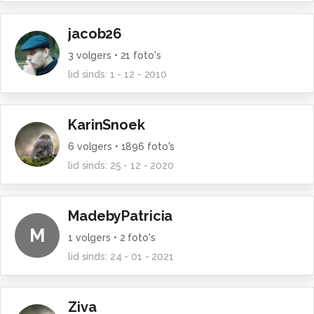
jacob26
3
volgers •
21
foto's
lid sinds:
1 - 12 - 2010
KarinSnoek
6
volgers •
1896
foto's
lid sinds:
25 - 12 - 2020
MadebyPatricia
M
1
volgers •
2
foto's
lid sinds:
24 - 01 - 2021
Ziva