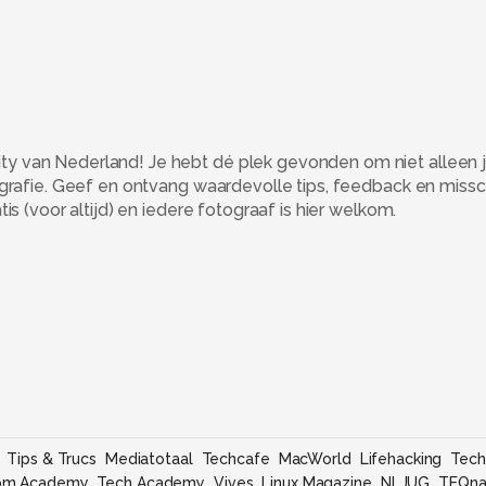
 van Nederland! Je hebt dé plek gevonden om niet alleen j
ografie. Geef en ontvang waardevolle tips, feedback en miss
s (voor altijd) en iedere fotograaf is hier welkom.
Tips & Trucs
Mediatotaal
Techcafe
MacWorld
Lifehacking
Tech
om Academy
Tech Academy
Vives
Linux Magazine
NLJUG
TEQna