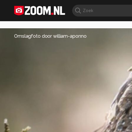
Omslagfoto door
william-aponno