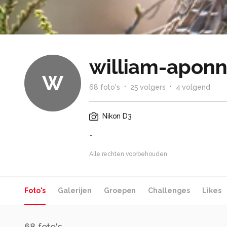
william-apon
W
68
foto
's
25
volger
s
4
volgend
Nikon D3
-
Alle rechten voorbehouden
Foto's
Galerijen
Groepen
Challenges
Likes
68
foto's