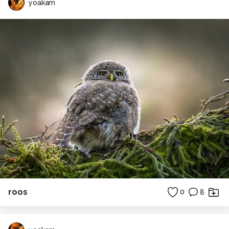
yoakam
roos
0
8