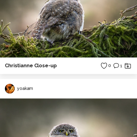
jullie foto´s niet missen.
Ik hoop dan ook dat de mensen die fan van mij zijn als
Yoakam, dan ook TwinFlame in de gaten zullen blijven
houden want daar ben ik dus vanaf nu te vinden.
Tot zooms :) en nogmaals bedankt voor al jullie leuke
reacties en opbouwende kritieken! We leren daar alleen
maar heel erg veel van!
Christianne Close-up
0
1
groetjes
Robbert
yoakam
----------------------------------------
hoi, en bedankt om even in te loggen bij mijn profiel.
Ik ben geen echte fotograaf maar een hobby-ist,
fotografie heeft me altijd al geboeid. Ik ben sinds Juni
2005 in het bezit van de konica minolta dimage A200 en
ben lid van ZOOM.