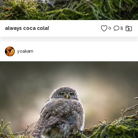
always coca cola!
0
8
yoakam