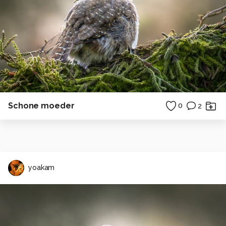
groetjes en veel fotoplezier
Robbert
Alle rechten voorbehouden
Schone moeder
0
2
yoakam