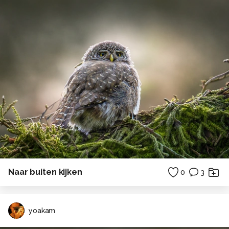
Naar buiten kijken
0
3
yoakam