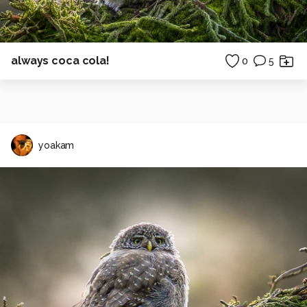
always coca cola!
0
5
yoakam