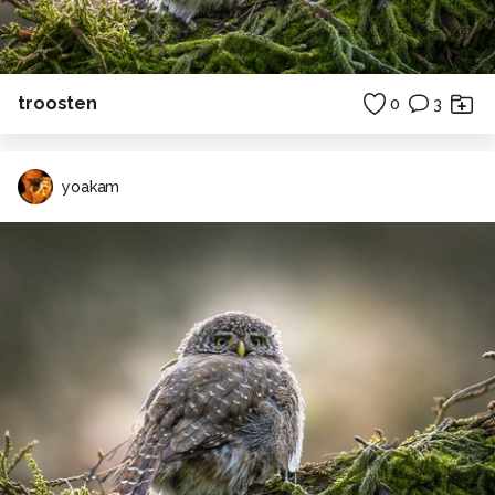
troosten
0
3
yoakam