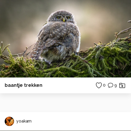
baantje trekken
0
9
yoakam