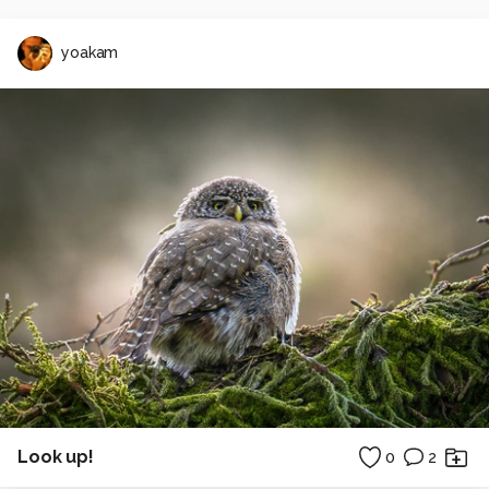
yoakam
Look up!
0
2