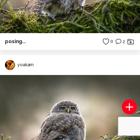
posing...
0
2
yoakam