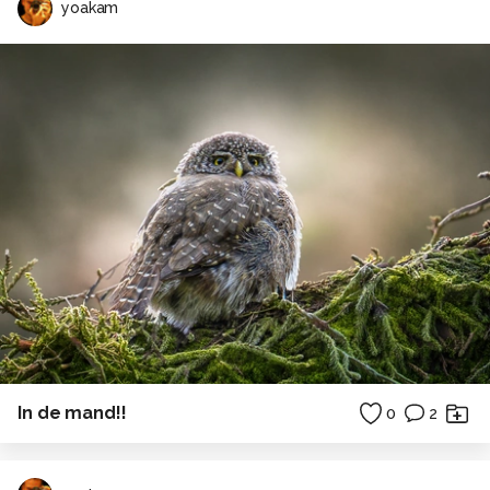
yoakam
In de mand!!
0
2