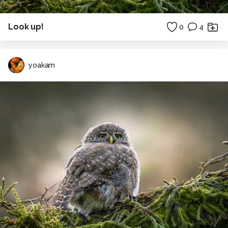
Look up!
0
4
yoakam