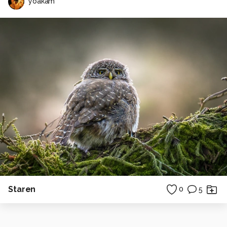
yoakam
Staren
0
5