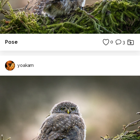
Pose
0
3
yoakam