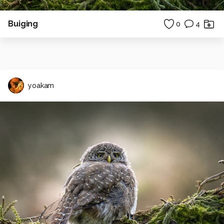
Buiging
0
4
yoakam