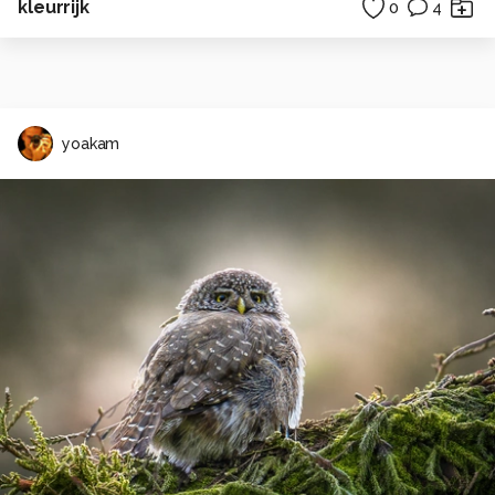
kleurrijk
0
4
yoakam