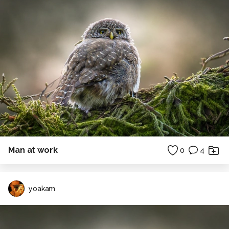
Man at work
0
4
yoakam