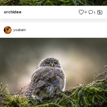
orchidee
0
1
yoakam