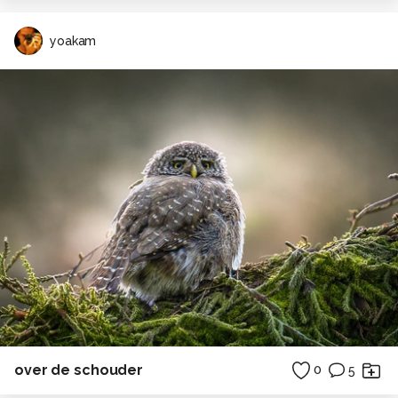
yoakam
over de schouder
0
5