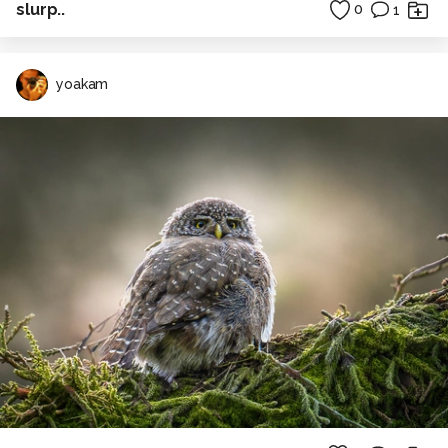
slurp..
0
1
yoakam