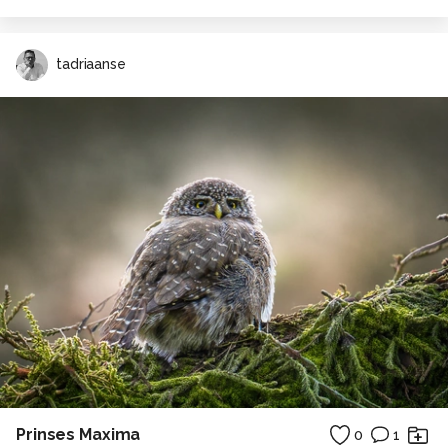
tadriaanse
Prinses Maxima
0
1