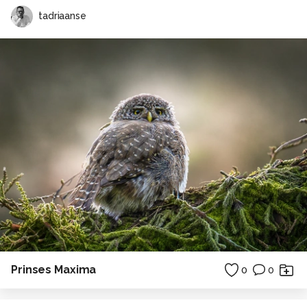
tadriaanse
Prinses Maxima
0
0