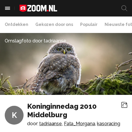
Ontdekken
Gekozen door ons
Populair
Nieuwste fot
Omslagfoto door
tadriaanse
Koninginnedag 2010
Middelburg
K
door:
tadriaanse
,
Fata_Morgana
,
kasoracing