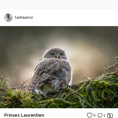
tadriaanse
Prinses Laurentien
0
1