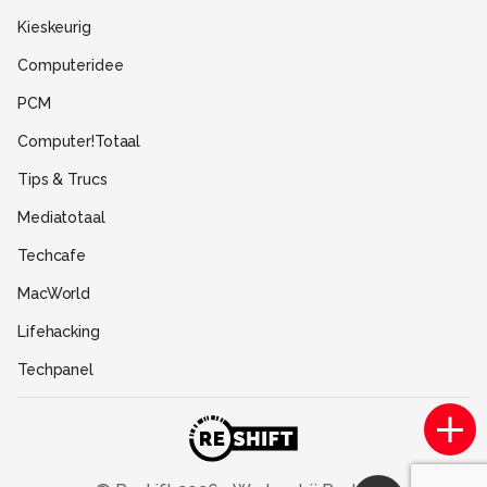
Disclaimer
Kieskeurig
Gebruiksvoorwaarden
Computeridee
Partners
PCM
Help
Computer!Totaal
Contact
Tips & Trucs
Mediatotaal
Techcafe
MacWorld
Lifehacking
Techpanel
Gamer.nl
Insidegamer.nl
Power Unlimited