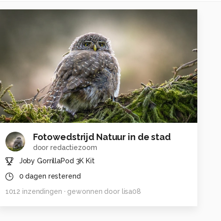
Fotowedstrijd Natuur in de stad
door
redactiezoom
Joby GorrillaPod 3K Kit
0
dagen resterend
1012
inzendingen
· gewonnen door
lisa08