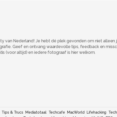
 van Nederland! Je hebt dé plek gevonden om niet alleen j
ografie. Geef en ontvang waardevolle tips, feedback en miss
s (voor altijd) en iedere fotograaf is hier welkom.
Tips & Trucs
Mediatotaal
Techcafe
MacWorld
Lifehacking
Tech