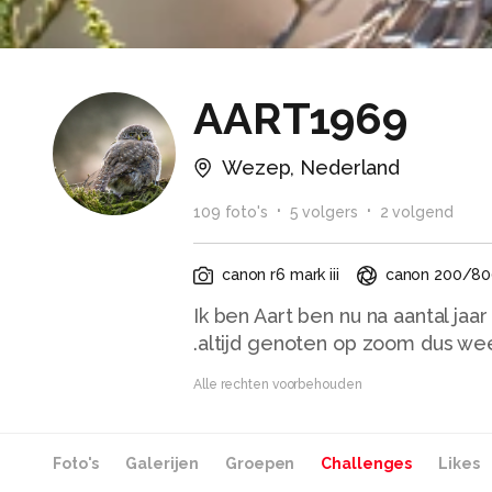
AART1969
Wezep, Nederland
109
foto
's
5
volger
s
2
volgend
canon r6 mark iii
canon 200/80
Ik ben Aart ben nu na aantal j
Alle rechten voorbehouden
Foto's
Galerijen
Groepen
Challenges
Likes