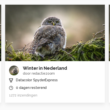
Winter in Nederland
door
redactiezoom
Datacolor SpyderExpress
0
dagen resterend
1272
inzendingen