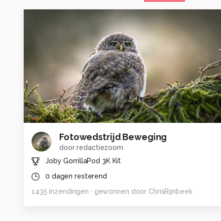
Fotowedstrijd Beweging
door
redactiezoom
Joby GorrillaPod 3K Kit
0
dagen resterend
1435
inzendingen
· gewonnen door
ChrisRijnbeek