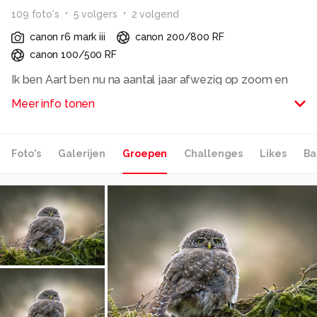
109
foto
's
5
volger
s
2
volgend
canon r6 mark iii
canon 200/800 RF
canon 100/500 RF
Ik ben Aart ben nu na aantal jaar afwezig op zoom en
weer begonnen, met mijn hobby .altijd genoten op
Meer info tonen
Alle rechten voorbehouden
Foto's
Galerijen
Groepen
Challenges
Likes
Ba