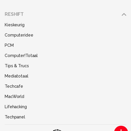
Adverteren
RESHIFT
Disclaimer
Kieskeurig
Gebruiksvoorwaarden
Computeridee
Partners
PCM
Help
Computer!Totaal
Contact
Tips & Trucs
Mediatotaal
Techcafe
MacWorld
Lifehacking
Techpanel
Gamer.nl