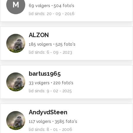
M
69
volgers •
504
foto's
lid sinds:
20 - 09 - 2016
ALZON
185
volgers •
525
foto's
lid sinds:
6 - 09 - 2023
bartus1965
33
volgers •
220
foto's
lid sinds:
9 - 02 - 2025
AndyvdSteen
117
volgers •
3585
foto's
lid sinds:
8 - 01 - 2006