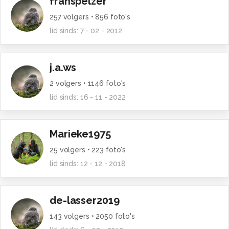
franspelzer
257
volgers •
856
foto's
lid sinds:
7 - 02 - 2012
j.a.ws
2
volgers •
1146
foto's
lid sinds:
16 - 11 - 2022
Marieke1975
25
volgers •
223
foto's
lid sinds:
12 - 12 - 2018
de-lasser2019
143
volgers •
2050
foto's