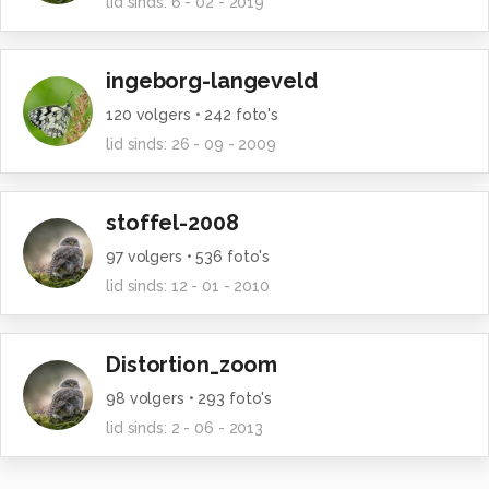
lid sinds:
6 - 02 - 2019
ingeborg-langeveld
120
volgers •
242
foto's
lid sinds:
26 - 09 - 2009
stoffel-2008
97
volgers •
536
foto's
lid sinds:
12 - 01 - 2010
Distortion_zoom
98
volgers •
293
foto's
lid sinds:
2 - 06 - 2013