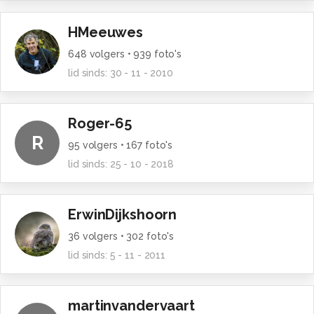
HMeeuwes
648
volgers •
939
foto's
lid sinds:
30 - 11 - 2010
Roger-65
R
95
volgers •
167
foto's
lid sinds:
25 - 10 - 2018
ErwinDijkshoorn
36
volgers •
302
foto's
lid sinds:
5 - 11 - 2011
martinvandervaart