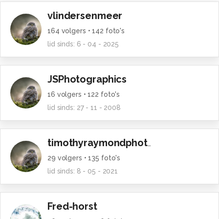
vlindersenmeer
164
volgers •
142
foto's
lid sinds:
6 - 04 - 2025
JSPhotographics
16
volgers •
122
foto's
lid sinds:
27 - 11 - 2008
timothyraymondphotography
29
volgers •
135
foto's
lid sinds:
8 - 05 - 2021
Fred-horst