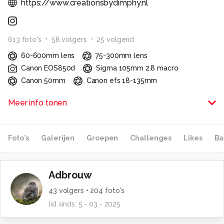
https://www.creationsbydimphy.nl
613
foto
's
58
volger
s
25
volgend
60-600mm lens
75-300mm lens
Canon EOS850d
Sigma 105mm 2.8 macro
Canon 50mm
Canon efs 18-135mm
Leuk dat je mijn pagina hier bezoekt. Ik ben een
Meer info tonen
enthousiaste (natuur) fotograaf. Ik wandel graag en heb
dan altijd mijn camera bij me.
Als je tips voor me hebt, dan hoor ik ze graag!
Foto's
Galerijen
Groepen
Challenges
Likes
Ba
Alle rechten voorbehouden
Adbrouw
43
volgers •
204
foto's
lid sinds:
5 - 03 - 2025