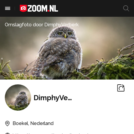
Omslagfoto door
DimphyVerberk
DimphyVerberk
Boekel, Nederland