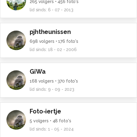
265
volgers •
456
foto's
lid sinds:
6 - 07 - 2013
pjhtheunissen
698
volgers •
176
foto's
lid sinds:
18 - 02 - 2006
GiWa
168
volgers •
370
foto's
lid sinds:
9 - 09 - 2023
Foto-iertje
5
volgers •
48
foto's
lid sinds:
1 - 05 - 2024