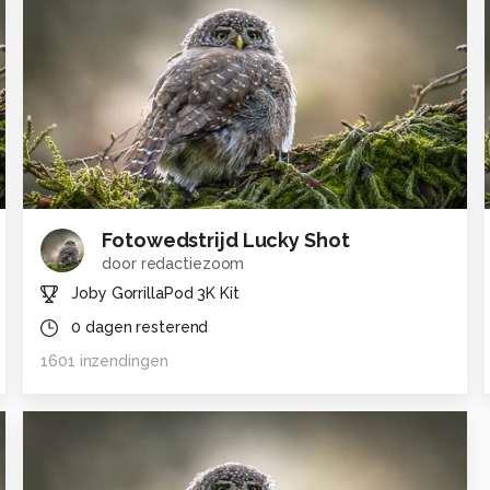
Fotowedstrijd Lucky Shot
door
redactiezoom
Joby GorrillaPod 3K Kit
0
dagen resterend
1601
inzendingen