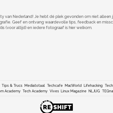
 van Nederland! Je hebt dé plek gevonden om niet alleen j
ografie. Geef en ontvang waardevolle tips, feedback en miss
s (voor altijd) en iedere fotograaf is hier welkom.
Tips & Trucs
Mediatotaal
Techcafe
MacWorld
Lifehacking
Tech
om Academy
Tech Academy
Vives
Linux Magazine
NLJUG
TEQna