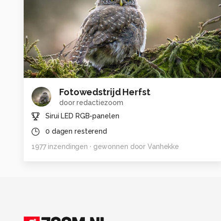
Fotowedstrijd Herfst
door
redactiezoom
Sirui LED RGB-panelen
0
dagen resterend
1977
inzendingen
· gewonnen door
Vanhekke