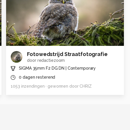
Fotowedstrijd Straatfotografie
door
redactiezoom
SIGMA 35mm F2 DG DN | Contemporary
0
dagen resterend
1053
inzendingen
· gewonnen door
CHRIZ