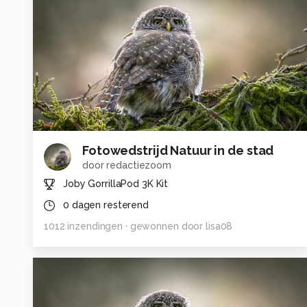
Fotowedstrijd Natuur in de stad
door
redactiezoom
Joby GorrillaPod 3K Kit
0
dagen resterend
1012
inzendingen
· gewonnen door
lisa08