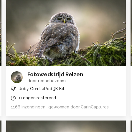
Fotowedstrijd Reizen
door
redactiezoom
Joby GorrillaPod 3K Kit
0
dagen resterend
1166
inzendingen
· gewonnen door
CarinCaptures