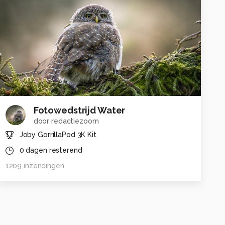
Fotowedstrijd Water
door
redactiezoom
Joby GorrillaPod 3K Kit
0
dagen resterend
1209
inzendingen