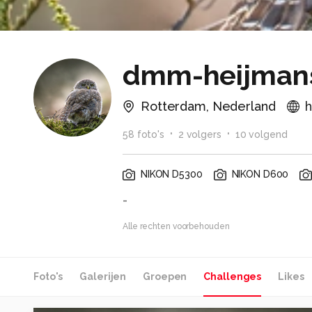
dmm-heijman
Rotterdam, Nederland
h
58
foto
's
2
volger
s
10
volgend
NIKON D5300
NIKON D600
-
Alle rechten voorbehouden
Foto's
Galerijen
Groepen
Challenges
Likes