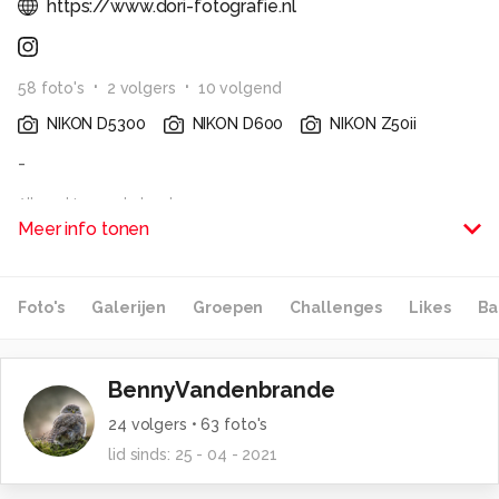
https://www.dori-fotografie.nl
58
foto
's
2
volger
s
10
volgend
NIKON D5300
NIKON D600
NIKON Z50ii
-
Alle rechten voorbehouden
Meer info tonen
Foto's
Galerijen
Groepen
Challenges
Likes
Ba
BennyVandenbrande
24
volgers •
63
foto's
lid sinds:
25 - 04 - 2021