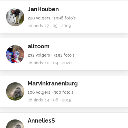
JanHouben
220
volgers •
1096
foto's
lid sinds:
17 - 05 - 2009
alizoom
232
volgers •
3191
foto's
lid sinds:
10 - 04 - 2020
Marvinkranenburg
106
volgers •
300
foto's
lid sinds:
14 - 08 - 2019
AnneliesS