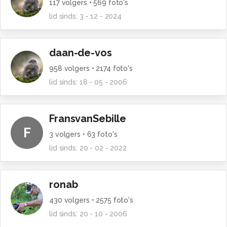
117
volgers •
569
foto's
lid sinds:
3 - 12 - 2024
daan-de-vos
958
volgers •
2174
foto's
lid sinds:
18 - 05 - 2006
FransvanSebille
F
3
volgers •
63
foto's
lid sinds:
20 - 02 - 2022
ronab
430
volgers •
2575
foto's
lid sinds:
20 - 10 - 2006