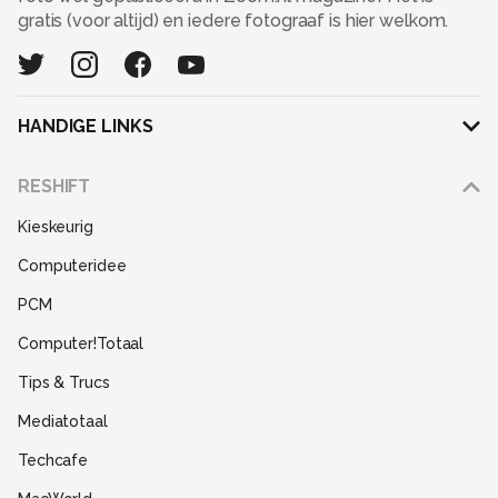
gratis (voor altijd) en iedere fotograaf is hier welkom.
HANDIGE LINKS
Adverteren
RESHIFT
Disclaimer
Kieskeurig
Gebruiksvoorwaarden
Computeridee
Partners
PCM
Help
Computer!Totaal
Contact
Tips & Trucs
Mediatotaal
Techcafe