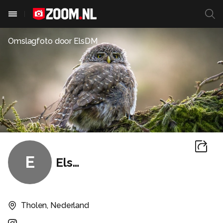
Omslagfoto door
ElsDM
E
ElsDM
Tholen, Nederland