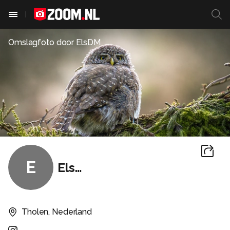
Omslagfoto door
ElsDM
E
ElsDM
Tholen, Nederland