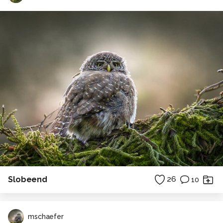
Slobeend
26
10
mschaefer