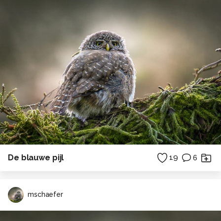
De blauwe pijl
19
6
mschaefer