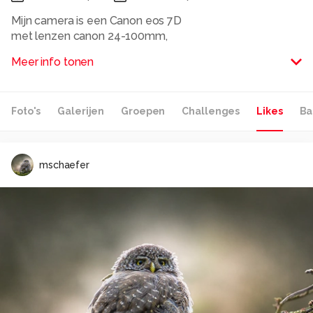
Mijn camera is een Canon eos 7D
met lenzen canon 24-100mm,
canon 300mm vast F4.0, canon 50mm
Meer info tonen
F 2.8, canon groothoek 20-22mm, extender 1/4 en een
Tamron macro lens met tussenringen.
Alle rechten voorbehouden
Foto's
Galerijen
Groepen
Challenges
Likes
Ba
mschaefer