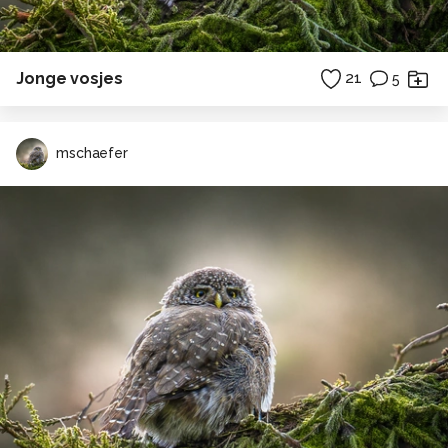
Jonge vosjes
21
5
mschaefer