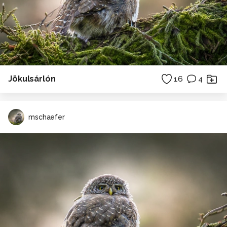
Jökulsárlón
16
4
mschaefer