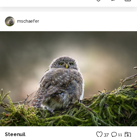
mschaefer
Steenuil
37
11