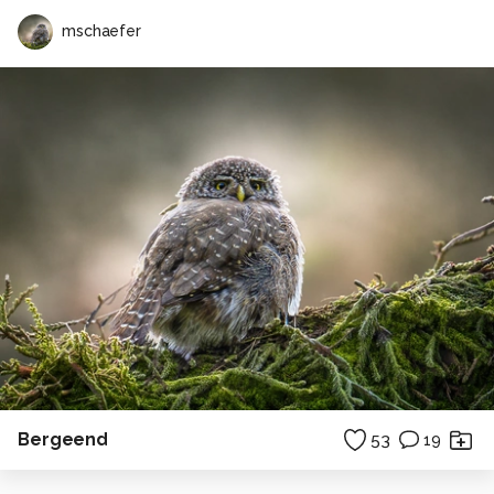
mschaefer
Bergeend
53
19