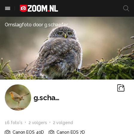
Omslagfoto door
g.schaefer
g.schaefer
16
foto
's
2
volger
s
2
volgend
Canon EOS 40D
Canon EOS 7D