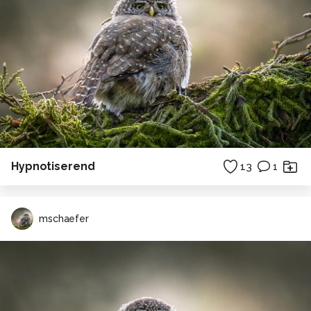
Hypnotiserend
13
1
mschaefer