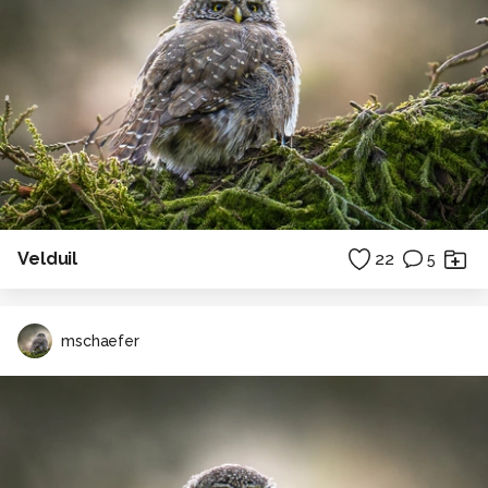
Velduil
22
5
mschaefer