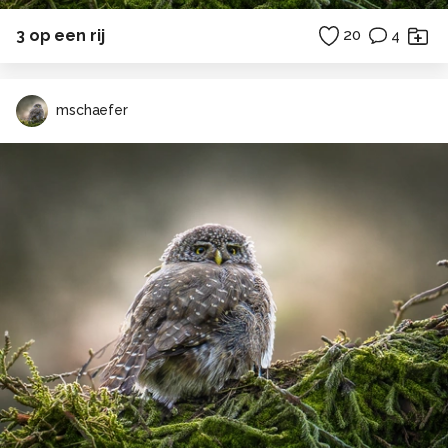
3 op een rij
20
4
mschaefer