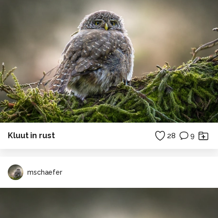
Kluut in rust
28
9
mschaefer