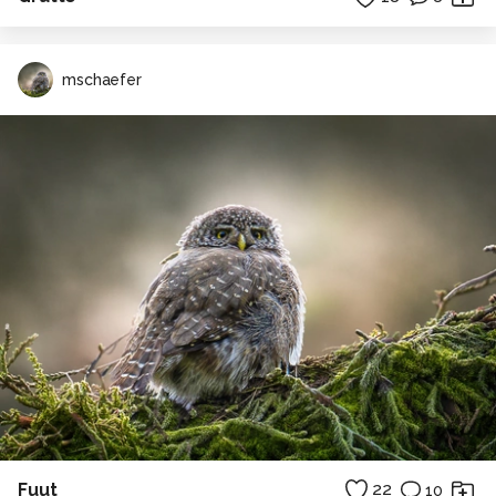
mschaefer
Fuut
22
10