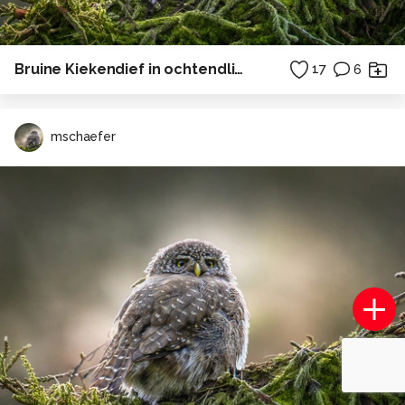
Bruine Kiekendief in ochtendlicht
17
6
mschaefer