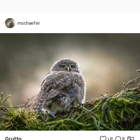
mschaefer
Grutto
18
8