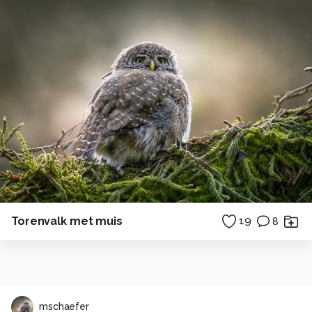
Torenvalk met muis
19
8
mschaefer