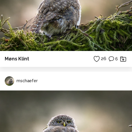
Møns Klint
26
6
mschaefer