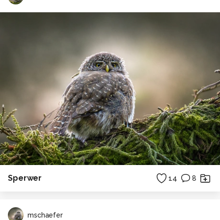
Sperwer
14
8
mschaefer