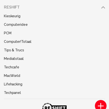
Adverteren
RESHIFT
Disclaimer
Kieskeurig
Gebruiksvoorwaarden
Computeridee
Partners
PCM
Help
Computer!Totaal
Contact
Tips & Trucs
Mediatotaal
Techcafe
MacWorld
Lifehacking
Techpanel
Gamer.nl