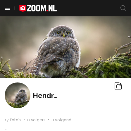
Hendri-ja
17
foto
's
0
volger
s
0
volgend
-