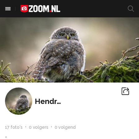
Hendri-ja
17
foto
's
0
volger
s
0
volgend
-