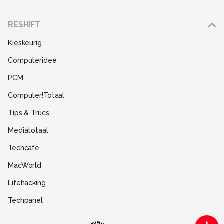
Adverteren
RESHIFT
Disclaimer
Kieskeurig
Gebruiksvoorwaarden
Computeridee
Partners
PCM
Help
Computer!Totaal
Contact
Tips & Trucs
Mediatotaal
Techcafe
MacWorld
Lifehacking
Techpanel
Gamer.nl