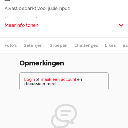
Alvast bedankt voor jullie input!
Alle rechten voorbehouden
Meer info tonen
Foto's
Galerijen
Groepen
Challenges
Likes
Ba
Opmerkingen
Login
of
maak een account
en
discussieer mee!