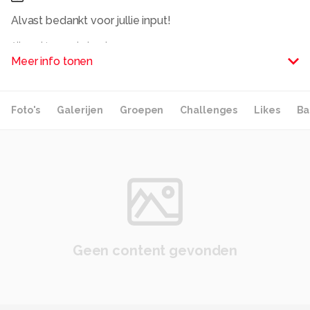
Alvast bedankt voor jullie input!
Alle rechten voorbehouden
Meer info tonen
Foto's
Galerijen
Groepen
Challenges
Likes
Ba
Geen content gevonden