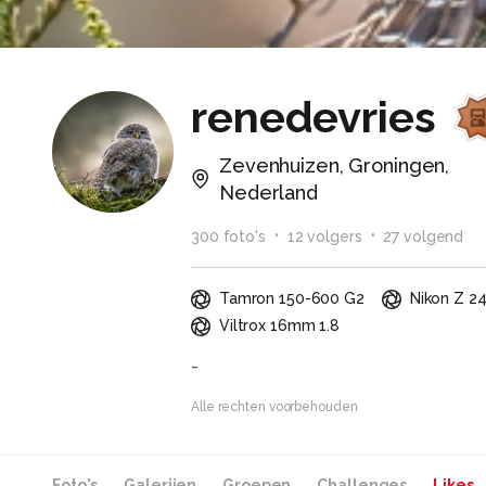
renedevries
Zevenhuizen, Groningen,
Nederland
300
foto
's
12
volger
s
27
volgend
Tamron 150-600 G2
Nikon Z 2
Viltrox 16mm 1.8
-
Alle rechten voorbehouden
Foto's
Galerijen
Groepen
Challenges
Likes