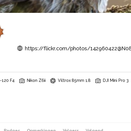
https://flickr.com/photos/142960422@N0
4-120 F4
Nikon Z6ii
Viltrox 85mm 1.8
DJI Mini Pro 3
Badges
Opmerkingen
Volgers
Volgend