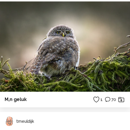
M,n geluk
1
70
tmeuldijk