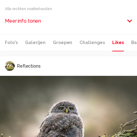
Alle rechten voorbehouden
Meer info tonen
Foto's
Galerijen
Groepen
Challenges
Likes
Ba
Reflections