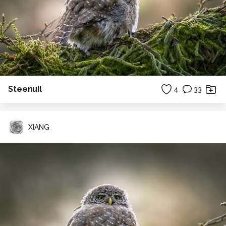
Steenuil
4
33
XIANG