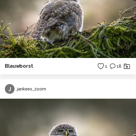
Blauwborst
1
18
J
jankees_zoom