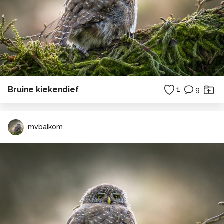
Bruine kiekendief
1
9
mvbalkom