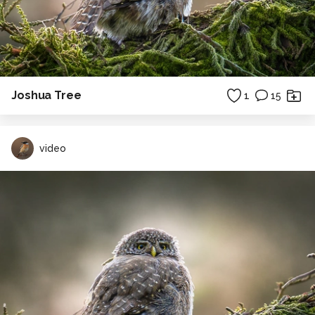
Joshua Tree
1
15
video