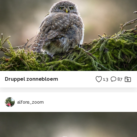
Druppel zonnebloem
13
87
alfons_zoom