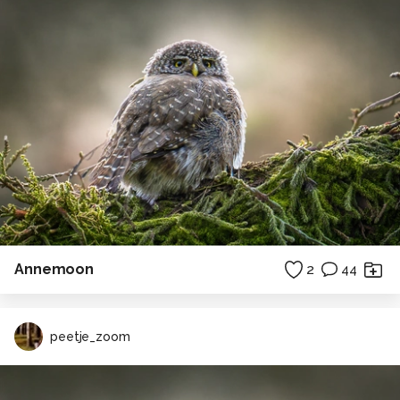
Annemoon
2
44
peetje_zoom