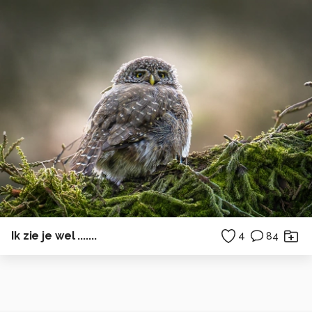
Ik zie je wel .......
4
84