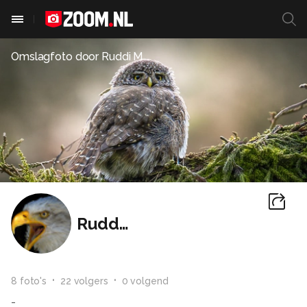
Omslagfoto door
Ruddi M
Ruddi M
8
foto
's
22
volger
s
0
volgend
-