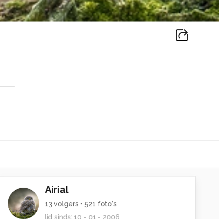
Airial
13
volgers •
521
foto's
lid sinds:
10 - 01 - 2006