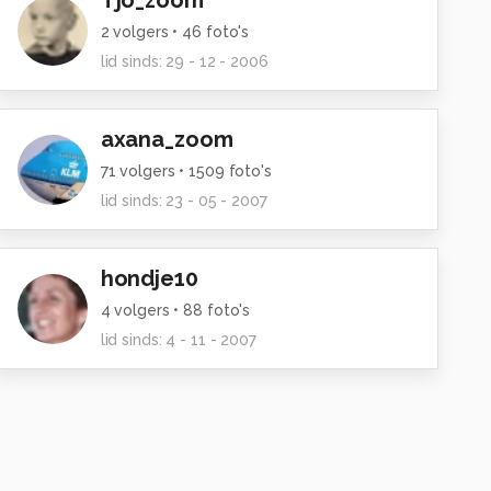
Tjo_zoom
2
volgers •
46
foto's
lid sinds:
29 - 12 - 2006
axana_zoom
71
volgers •
1509
foto's
lid sinds:
23 - 05 - 2007
hondje10
4
volgers •
88
foto's
lid sinds:
4 - 11 - 2007