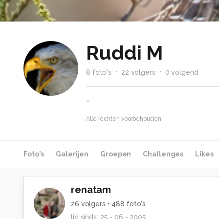
Ruddi M
8
foto
's
22
volger
s
0
volgend
-
Alle rechten voorbehouden
Foto's
Galerijen
Groepen
Challenges
Likes
renatam
26
volgers •
488
foto's
lid sinds:
25 - 06 - 2005