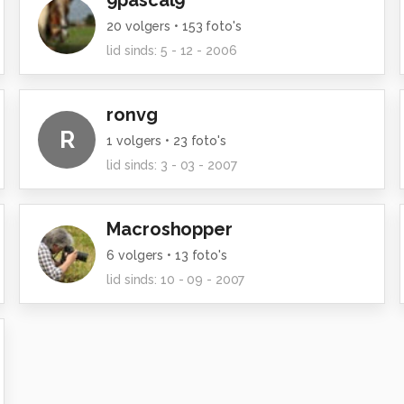
9pascal9
20
volgers •
153
foto's
lid sinds:
5 - 12 - 2006
ronvg
R
1
volgers •
23
foto's
lid sinds:
3 - 03 - 2007
Macroshopper
6
volgers •
13
foto's
lid sinds:
10 - 09 - 2007