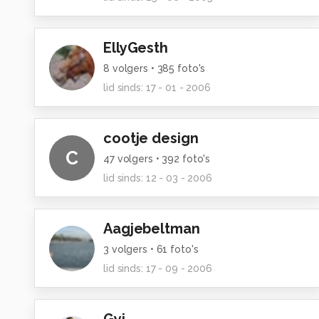
EllyGesth
8
volgers •
385
foto's
lid sinds:
17 - 01 - 2006
cootje design
C
47
volgers •
392
foto's
lid sinds:
12 - 03 - 2006
Aagjebeltman
3
volgers •
61
foto's
lid sinds:
17 - 09 - 2006