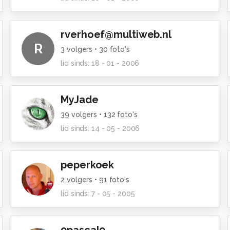
rverhoef@multiweb.nl
R
3
volgers •
30
foto's
lid sinds:
18 - 01 - 2006
MyJade
39
volgers •
132
foto's
lid sinds:
14 - 05 - 2006
peperkoek
2
volgers •
91
foto's
lid sinds:
7 - 05 - 2005