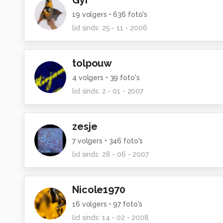
Gyi
19
volgers •
636
foto's
lid sinds:
25 - 11 - 2006
tolpouw
4
volgers •
39
foto's
lid sinds:
2 - 01 - 2007
zesje
7
volgers •
346
foto's
lid sinds:
28 - 06 - 2007
Nicole1970
16
volgers •
97
foto's
lid sinds:
14 - 02 - 2008