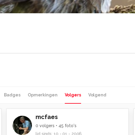
Badges
Opmerkingen
Volgers
Volgend
mcfaes
0
volgers •
45
foto's
lid sinds:
10 - 01 - 2006