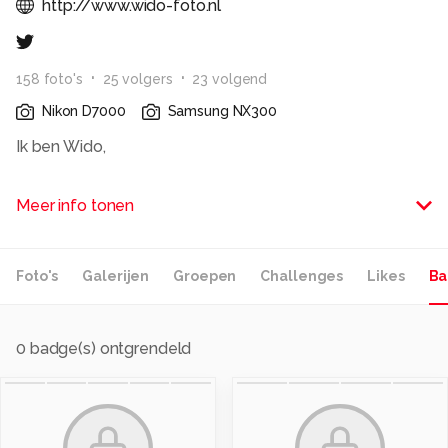
http://www.wido-foto.nl
158
foto
's
25
volger
s
23
volgend
Nikon D7000
Samsung NX300
Ik ben Wido,
Een beginnende fotograaf met een voorliefde voor
Meer info tonen
oude auto`s, natuur en Urbexfotografie.
Alle rechten voorbehouden
Foto's
Galerijen
Groepen
Challenges
Likes
Ba
0
badge(s) ontgrendeld