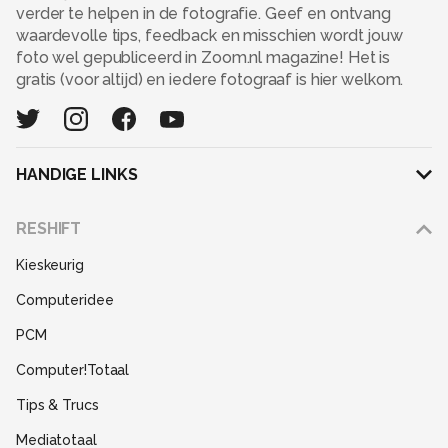
verder te helpen in de fotografie. Geef en ontvang
waardevolle tips, feedback en misschien wordt jouw
foto wel gepubliceerd in Zoom.nl magazine! Het is
gratis (voor altijd) en iedere fotograaf is hier welkom.
HANDIGE LINKS
Adverteren
RESHIFT
Disclaimer
Kieskeurig
Gebruiksvoorwaarden
Computeridee
Partners
PCM
Help
Computer!Totaal
Contact
Tips & Trucs
Mediatotaal