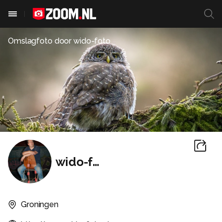
Omslagfoto door
wido-foto
wido-foto
Groningen