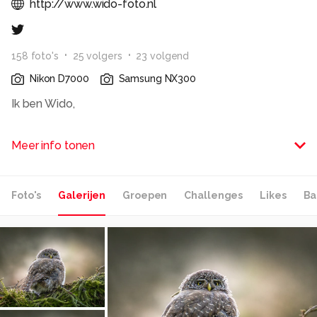
http://www.wido-foto.nl
158
foto
's
25
volger
s
23
volgend
Nikon D7000
Samsung NX300
Ik ben Wido,
Een beginnende fotograaf met een voorliefde voor
Meer info tonen
oude auto`s, natuur en Urbexfotografie.
Alle rechten voorbehouden
Foto's
Galerijen
Groepen
Challenges
Likes
Ba