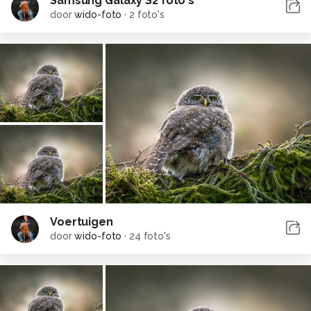
Samsung Galaxy S2 foto`s
door
wido-foto
·
2 foto's
Voertuigen
door
wido-foto
·
24 foto's