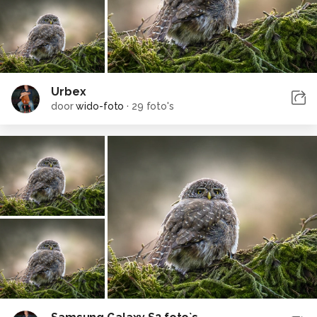
Urbex
door
wido-foto
·
29 foto's