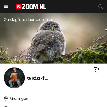
Omslagfoto door
wido-foto
wido-foto
Groningen